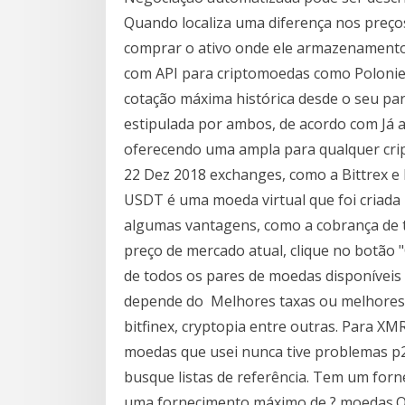
Quando localiza uma diferença nos preços
comprar o ativo onde ele armazenamento
com API para criptomoedas como Polonie
cotação máxima histórica desde o seu par
estipulada por ambos, de acordo com Já a
oferecendo uma ampla para qualquer crip
22 Dez 2018 exchanges, como a Bittrex e 
USDT é uma moeda virtual que foi cria
algumas vantagens, como a cobrança de 
preço de mercado atual, clique no botão 
de todos os pares de moedas disponíveis 
depende do Melhores taxas ou melhores se
bitfinex, cryptopia entre outras. Para X
moedas que usei nunca tive problemas p
busque listas de referência. Tem um forn
uma fornecimento máximo de ? moedas.O 