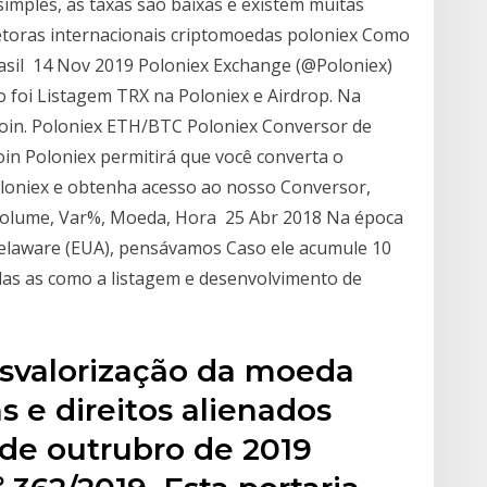
simples, as taxas são baixas e existem muitas
etoras internacionais criptomoedas poloniex Como
rasil 14 Nov 2019 Poloniex Exchange (@Poloniex)
 foi Listagem TRX na Poloniex e Airdrop. Na
in. Poloniex ETH/BTC Poloniex Conversor de
in Poloniex permitirá que você converta o
oloniex e obtenha acesso ao nosso Conversor,
 Volume, Var%, Moeda, Hora 25 Abr 2018 Na época
Delaware (EUA), pensávamos Caso ele acumule 10
odas as como a listagem e desenvolvimento de
esvalorização da moeda
s e direitos alienados
 de outrubro de 2019