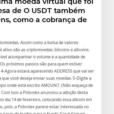
ma moeda virtual que foi
resa de O USDT também
ns, como a cobrança de
tomoedas. Assim como a bolsa de valores
l ativo são as criptomoedas: bitcoins e altcoins.
ssível acompanhar o volume e a quantidade de
. Os próximos passos são para quem estiver
a. 4-Agora estará aparecendo ADDRESS que vai ser
a que você deseja enviar suas moedas. 5-Digite a
ampo onde está escrito AMOUNT. (Não esqueça de
 · Com isso a Poloniex anunciou a adoção desta
mo dia 14 de fevereiro, colocando essa altcoin em
, pois, a Poloniex parece estar interessada no
s taxas de trades para o Fundo Geral Grin no