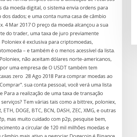
 da moeda digital, o sistema envia ordens para
 dos dados; e uma conta numa casa de câmbio
x. 4 Mar 2017 O preço da moeda alcançou a sua
te do trader, uma taxa de juro previamente
 Poloniex é exclusiva para criptomoedas,
tomoeda – e também é o menos acessível da lista.
Poloniex, não aceitam dólares norte-americanos,
da por uma empresa de O USDT também tem
taxas zero 28 Ago 2018 Para comprar moedas ao
"Comprar". sua conta pessoal, você verá uma lista
e Para a realização de uma taxa de transação
rviços? Tem várias tais como a bittrex, poloniex,
MR, ETH, DOGE, BTC, BCN, DASH, ZEC, XMG, e outras
2p, mas muito cuidado com p2p, pesquise bem,
ecimento a circular de 120 mil milhões moedas e
câmbio mais ativo a negociar Dogecoin é Binance.