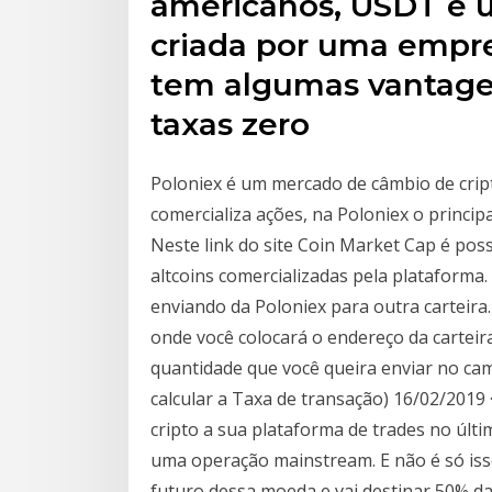
americanos, USDT é u
criada por uma emp
tem algumas vantage
taxas zero
Poloniex é um mercado de câmbio de crip
comercializa ações, na Poloniex o principa
Neste link do site Coin Market Cap é po
altcoins comercializadas pela plataforma
enviando da Poloniex para outra carteir
onde você colocará o endereço da carteir
quantidade que você queira enviar no c
calcular a Taxa de transação) 16/02/2019
cripto a sua plataforma de trades no últi
uma operação mainstream. E não é só isso
futuro dessa moeda e vai destinar 50% da