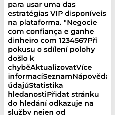
para usar uma das
estratégias VIP disponíveis
na plataforma. "Negocie
com confiança e ganhe
dinheiro com 1234567Při
pokusu o sdílení polohy
došlo k
chyběAktualizovatVíce
informacíSeznamNápovědaO
údajůStatistika
hledanostiPřidat stránku
do hledání odkazuje na
služby nejen od